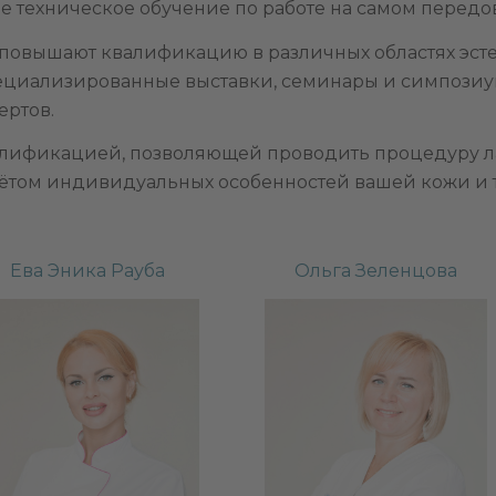
е техническое обучение по работе на самом перед
повышают квалификацию в различных областях эст
иализированные выставки, семинары и симпозиумы
ертов.
алификацией, позволяющей проводить процедуру 
ётом индивидуальных особенностей вашей кожи и т
Ева Эника Рауба
Ольга Зеленцова