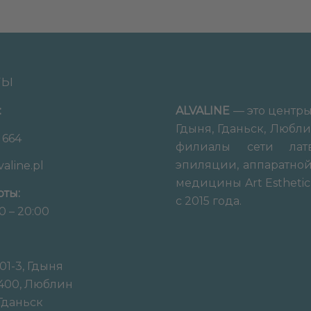
ТЫ
:
ALVALINE
— это центры
Гдыня, Гданьск, Любл
 664
филиалы сети лат
эпиляции, аппаратной
aline.pl
медицины Art Esthetic
оты:
с 2015 года.
 – 20:00
01-3, Гдыня
-400, Люблин
 Гданьск