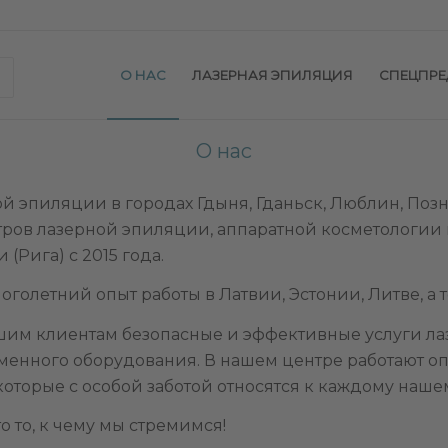
О НАС
ЛАЗЕРНАЯ ЭПИЛЯЦИЯ
СПЕЦПР
О нас
й эпиляции в городах Гдыня, Гданьск, Люблин, Поз
тров лазерной эпиляции, аппаратной косметологии 
 (Рига) с 2015 года.
ноголетний опыт работы в Латвии, Эстонии, Литве, а 
шим клиентам безопасные и эффективные услуги ла
менного оборудования. В нашем центре работают о
торые с особой заботой относятся к каждому нашем
о то, к чему мы стремимся!